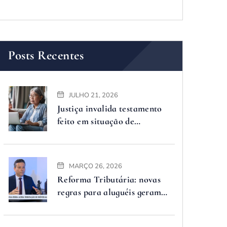
Posts Recentes
JULHO 21, 2026
Justiça invalida testamento
feito em situação de
vulnerabilidade
MARÇO 26, 2026
Reforma Tributária: novas
regras para aluguéis geram
dúvidas, advogado explica o
que muda