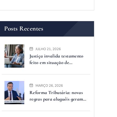
Posts Recentes
JULHO 21, 2026
Justiça invalida testamento
feito em situação de
vulnerabilidade
MARÇO 26, 2026
Reforma Tributária: novas
regras para aluguéis geram
dúvidas, advogado explica o
que muda